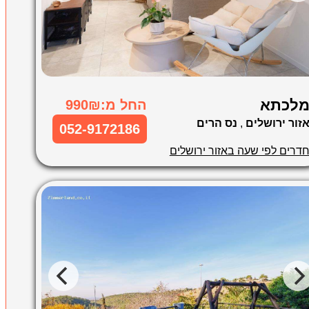
לכתא
החל מ:990₪
זור ירושלים
,
נס הרים
052-9172186
דרים לפי שעה באזור ירושלים