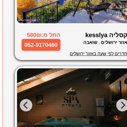
סליה kesslya
החל מ:580₪
זור ירושלים
,
שואבה
052-9170460
דרים לפי שעה באזור ירושלים