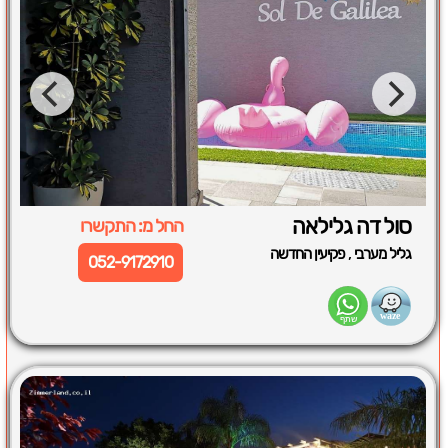
סול דה גלילאה
החל מ: התקשרו
,
גליל מערבי
פקיעין החדשה
052-9172910