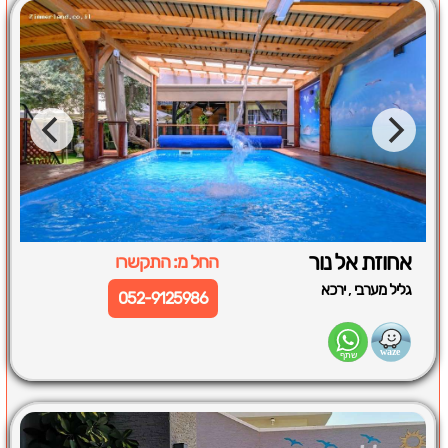
אחוזת אל נור
החל מ: התקשרו
,
גליל מערבי
ירכא
052-9125986