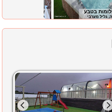
white view
, גליל מערבי
מסעדה, רמת הגולן