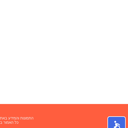
התמונות והמידע באתר 
כל האמור באתר F4U הינו המלצה בלבד. כל העושה שימוש באתר עושה זא