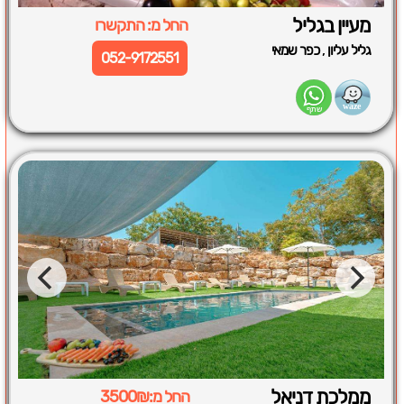
מעיין בגליל
החל מ: התקשרו
,
גליל עליון
כפר שמאי
052-9172551
ממלכת דניאל
החל מ:3500₪