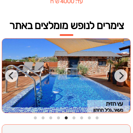
עד: 4000 ש"ח
צימרים לנופש מומלצים באתר
עץ הזית
מעאר, גליל תחתון