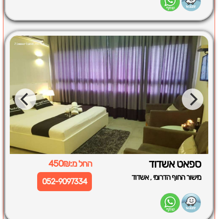
ספאט אשדוד
החל מ:450₪
,
מישור החוף הדרומי
אשדוד
052-9097334