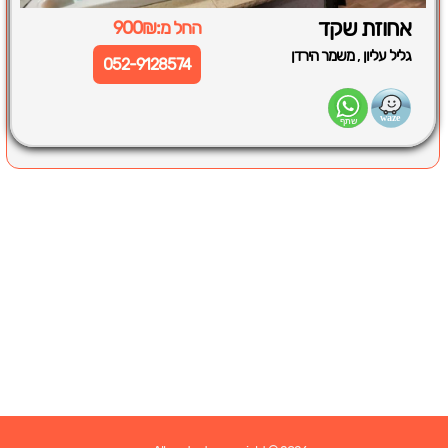
אחוזת שקד
החל מ:900₪
,
גליל עליון
משמר הירדן
052-9128574