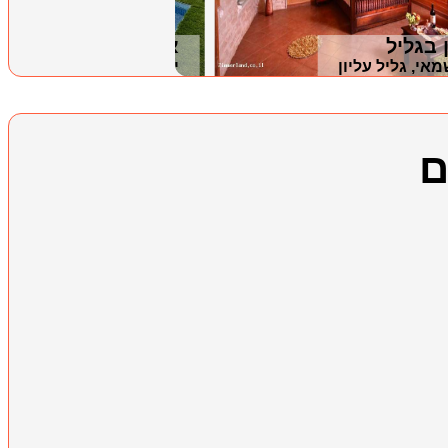
 בגליל
אחוזת הריף
אי, גליל עליון
ירכא, גליל מערבי
ם