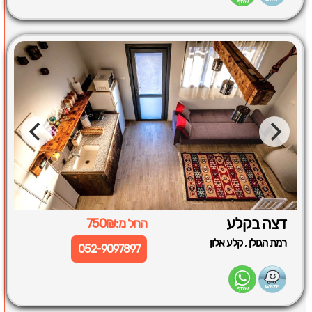
דצה בקלע
החל מ:750₪
,
רמת הגולן
קלע אלון
052-9097897