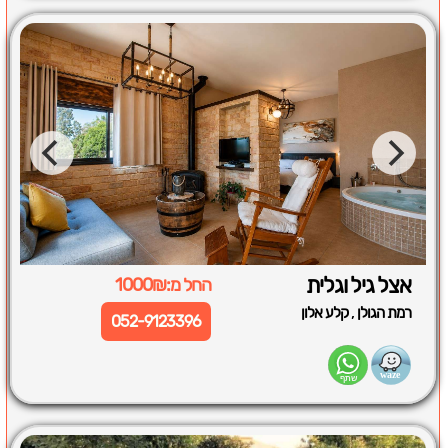
אצל גיל וגלית
החל מ:1000₪
,
רמת הגולן
קלע אלון
052-9123396