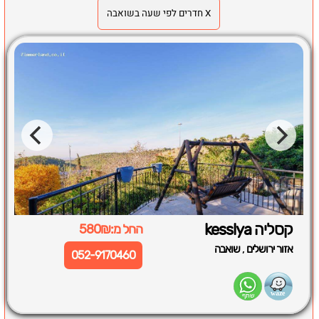
X חדרים לפי שעה בשואבה
קסליה kesslya
החל מ:580₪
,
אזור ירושלים
שואבה
052-9170460