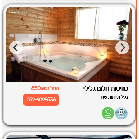
סוויטות חלום גלילי
החל מ:850₪
,
גליל תחתון
שזור
052-9098536