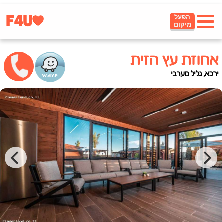
הפעל
מיקום
אחוזת עץ הזית
ירכא, גליל מערבי