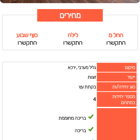
מחירים
החל מ
לילה
סןף שבוע
התקשרו
התקשרו
התקשרו
מיקום
,
גליל מערבי
ירכא
ייעוד
זוגות
סוג יחידה/ות
בקתת עץ
מספר יחידות
4
במתחם
בריכה מחוממת
בריכה