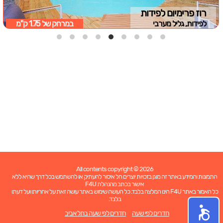
רוז פרימיום לפידות
לפידות, גליל מערבי
במרחק של
1.75 ק"מ
All contents copyright © 2026
התמונות והמידע באתר זה מוגן בזכויות יוצרים חל איסור להעתיק או להשתמש בכל דרך שהיא ללא
אישור בכתב מהנהלת F4U
כל האמור באתר F4U הינו המלצה בלבד. כל העושה שימוש באתר עושה זאת על אחריותו ועל דעתו
בלבד.
חדרים לפי שעה
חדרים לפי שעה בתל אביב