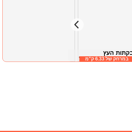
קתות העץ
אחוזת הדבש
במרחק של
6.33 ק"מ
 כרמל, חיפה וחוף הכרמל
במרחק של
5.36 ק"מ
דלית אל כרמל, חיפה וחוף הכרמל