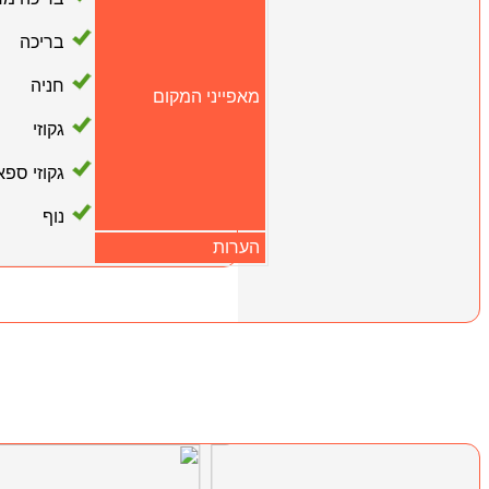
בריכה
חניה
מאפייני המקום
גקוזי
גקוזי ספא
נוף
הערות