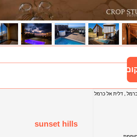
ום
כרמל
,
דלית אל כרמל
sunset hills
חוממת