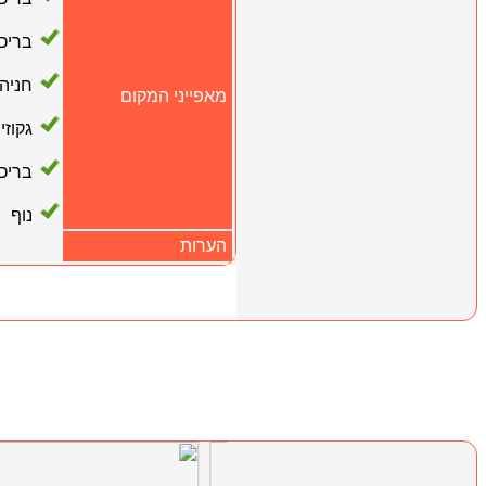
בריכ
חניה
מאפייני המקום
גקוזי
בריכ
נוף
הערות