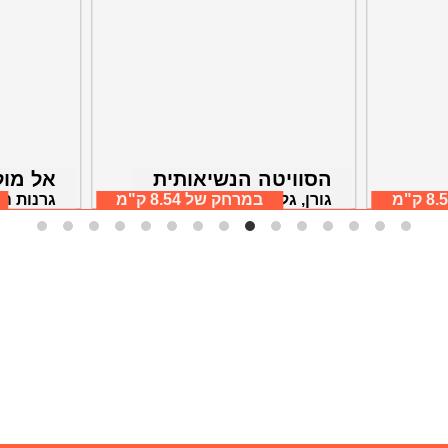
הסוויטה הנשיאותית
אל מול
8 ק"מ
גורן, גליל מערבי
במרחק של
8.54 ק"מ
גרנות הג