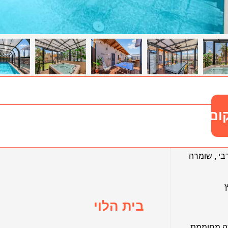
ום
בי
,
שומרה
בית הלוי
ה מחוממת