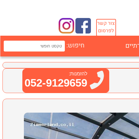
צור קשר
לפרסום
תיים
חיפוש:
להזמנות:
052-9129659