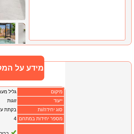
מידע על המק
מיקום
גליל מער
ייעוד
זוגות
סוג יחידה/ות
בקתת עץ
מספר יחידות במתחם
4
בריכ