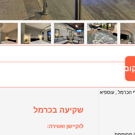
ום
ף הכרמל
,
עוספיא
שקיעה בכרמל
לוקיישן ואווירה:
 מחוממת