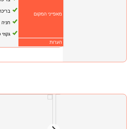
בריכה
מאפייני המקום
חניה
גקוזי 
הערות