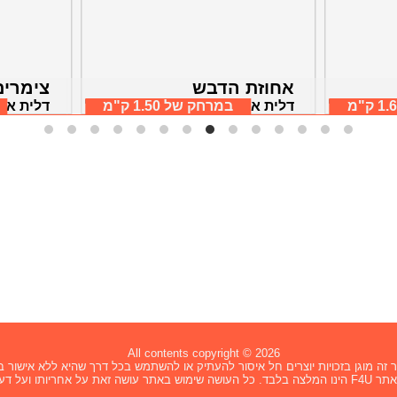
אחוזת הדבש
צימרים
1 ק"מ
חוף הכרמל
במרחק של
1.50 ק"מ
דלית אל כרמל, חיפה וחוף הכרמל
דלית אל
All contents copyright © 2026
זה מוגן בזכויות יוצרים חל איסור להעתיק או להשתמש בכל דרך שהיא ללא אישור בכ
ת על אחריותו ועל דעתו בלבד.