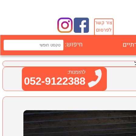
צור קשר
לפרסום
תיים
חיפוש:
להזמנות:
052-9122388