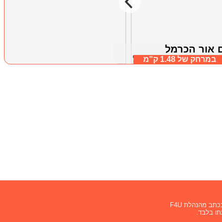
 אור הכרמל
אחוזת וילה נדא
במרחק של
1.48 ק"מ
 כרמל, חיפה וחוף הכרמל
במרחק של
1.46 ק"מ
דלית אל כרמל, חיפה וחוף הכרמל
תב מהנהלת F4U