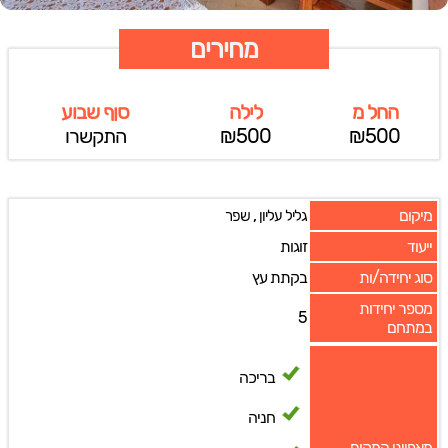
מחירים
החל מ
לילה
סןף שבוע
₪500
₪500
התקשרו
מיקום
,
גליל עליון
שפר
ייעוד
זוגות
סוג יחידה/ות
בקתת עץ
מספר יחידות
5
במתחם
בריכה
חניה
מאפייני המקום