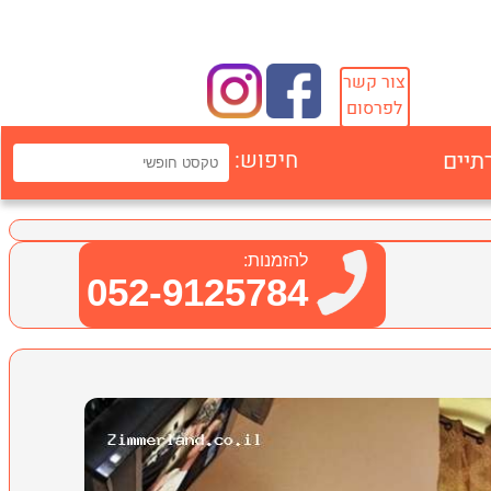
צור קשר
לפרסום
תיים
חיפוש:
להזמנות:
052-9125784