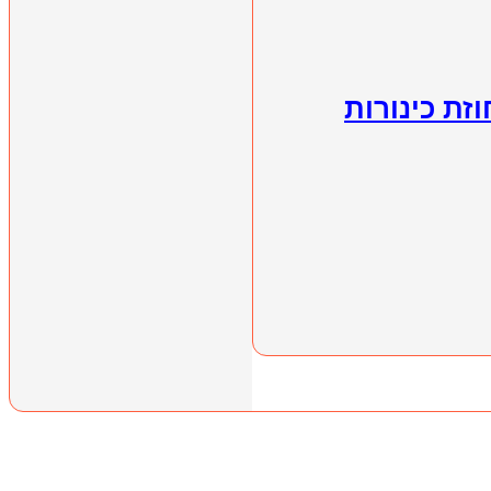
זת כינורות