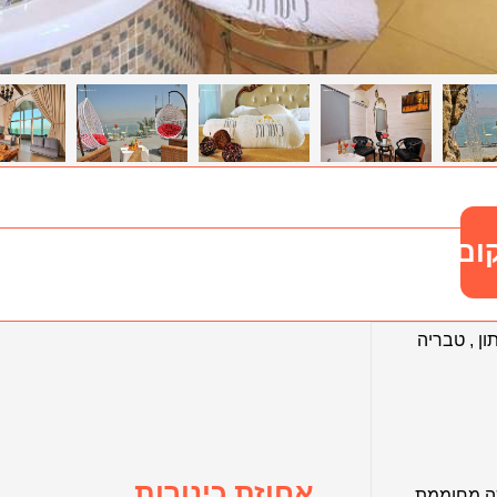
ום
ון
,
טבריה
אחוזת כינורות
ה מחוממת