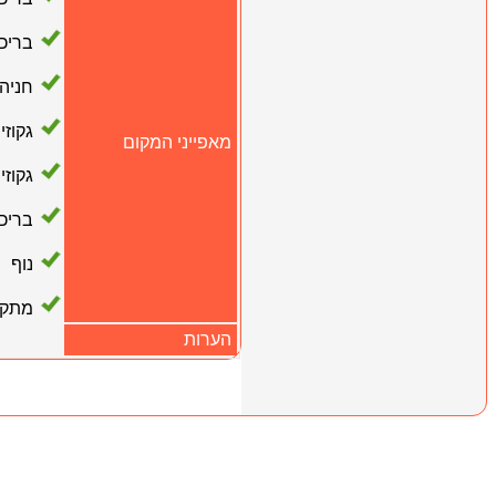
בריכ
חניה
גקוזי
מאפייני המקום
גקוזי
בריכ
נוף
מתקן 
הערות