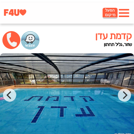
הפעל
מיקום
קדמת עדן
שזור, גליל תחתון