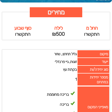
מחירים
החל מ
לילה
סןף שבוע
התקשרו
₪500
התקשרו
מיקום
,
גליל תחתון
שזור
ייעוד
זוגות, גיי פרנדלי
סוג יחידה/ות
בקתת עץ
מספר יחידות
1
במתחם
בריכה מחוממת
בריכה
מאפייני המקום