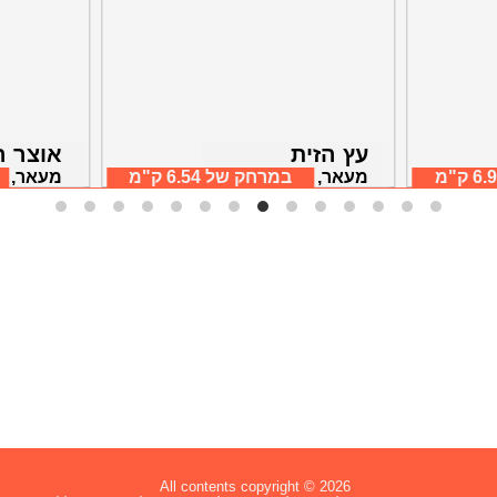
עץ הזית
אוצר 
6 ק"מ
מעאר, גליל תחתון
במרחק של
6.54 ק"מ
מעאר, גל
All contents copyright © 2026