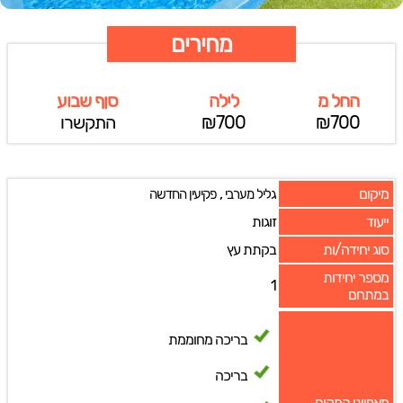
מחירים
החל מ
לילה
סןף שבוע
₪700
₪700
התקשרו
מיקום
,
גליל מערבי
פקיעין החדשה
ייעוד
זוגות
סוג יחידה/ות
בקתת עץ
מספר יחידות
1
במתחם
בריכה מחוממת
בריכה
מאפייני המקום