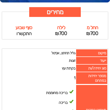
מחירים
החל מ
לילה
סןף שבוע
₪700
₪700
התקשרו
מיקום
,
גליל תחתון
אביטל
ייעוד
זוגות
סוג יחידה/ות
בקתת עץ
מספר יחידות
1
במתחם
בריכה מחוממת
בריכה
מאפייני המקום