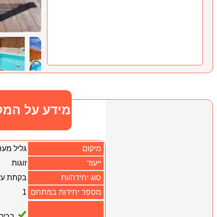
מידע על המק
מיקום
גליל מער
ייעוד
זוגות
סוג יחידה/ות
בקתת עץ
מספר יחידות במתחם
1
בריכ