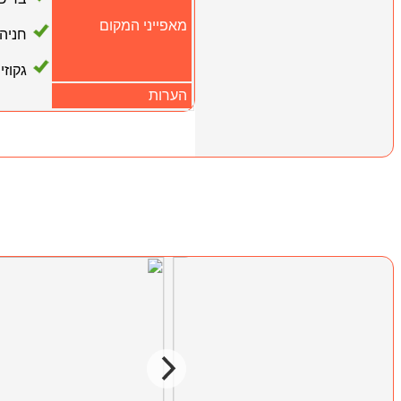
מאפייני המקום
חניה
גקוזי
הערות