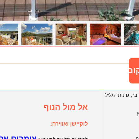
ום
בי
,
גרנות הגליל
אל מול הנוף
לוקיישן ואווירה:
צימרים אל 
ה