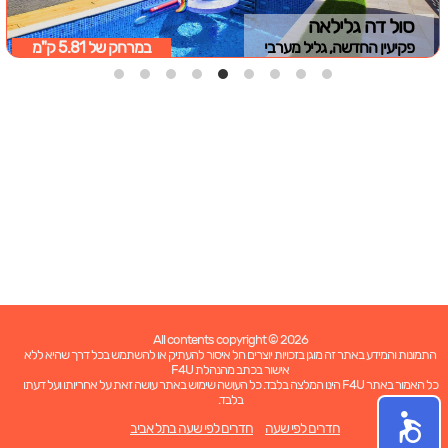
סול דה גלילאה
פקיעין החדשה, גליל מערבי
במרחק של
5.81 ק"מ
All contents copyright © 2026
התמונות והמידע באתר זה מוגן בזכויות יוצרים חל איסור להעתיק או להשתמש בכל דרך שהיא ללא
אישור בכתב מהנהלת F4U
כל האמור באתר F4U הינו המלצה בלבד. כל העושה שימוש באתר עושה זאת על אחריותו ועל דעתו
בלבד.
חדרים לפי שעה
חדרים לפי שעה בתל אביב