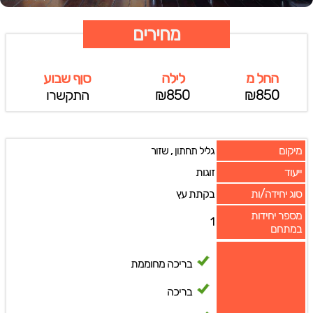
מחירים
החל מ
לילה
סןף שבוע
₪850
₪850
התקשרו
מיקום
,
גליל תחתון
שזור
ייעוד
זוגות
סוג יחידה/ות
בקתת עץ
מספר יחידות
1
במתחם
בריכה מחוממת
בריכה