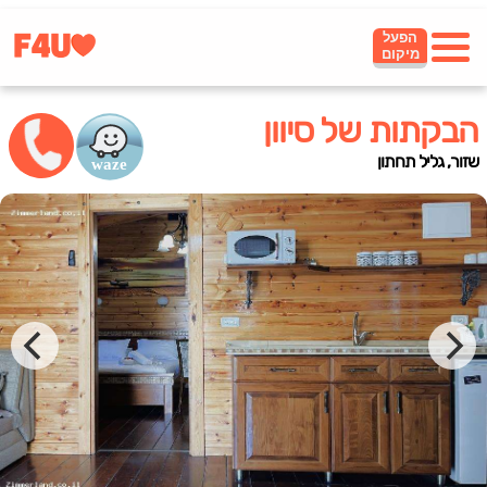
הפעל
מיקום
הבקתות של סיוון
שזור, גליל תחתון