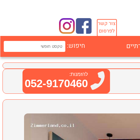
צור קשר
לפרסום
תיים
חיפוש:
להזמנות:
052-9170460