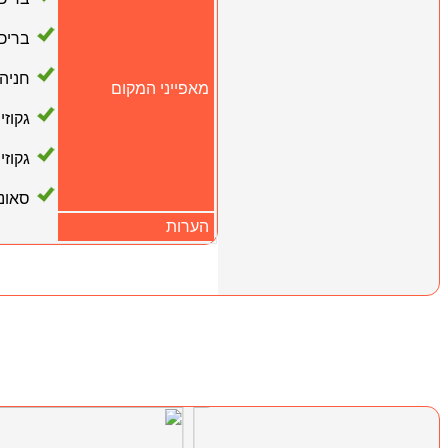
בריכ
חניה
מאפייני המקום
גקוזי
גקוזי
סאונ
הערות