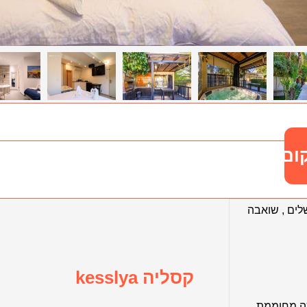
ום
שלים
,
שואבה
קסליה kesslya
ה מחוממת