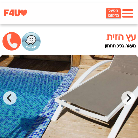
הפעל
מיקום
עץ הזית
מעאר, גליל תחתון