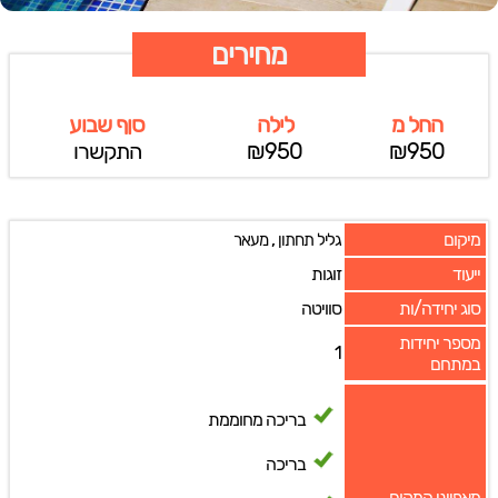
מחירים
החל מ
לילה
סןף שבוע
₪950
₪950
התקשרו
מיקום
,
גליל תחתון
מעאר
ייעוד
זוגות
סוג יחידה/ות
סוויטה
מספר יחידות
1
במתחם
בריכה מחוממת
בריכה
מאפייני המקום