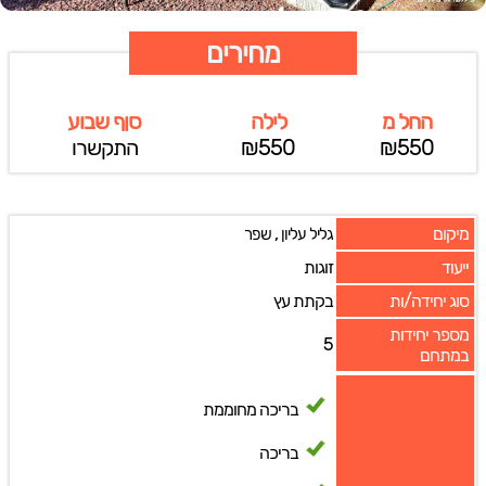
מחירים
החל מ
לילה
סןף שבוע
₪550
₪550
התקשרו
מיקום
,
גליל עליון
שפר
ייעוד
זוגות
סוג יחידה/ות
בקתת עץ
מספר יחידות
5
במתחם
בריכה מחוממת
בריכה