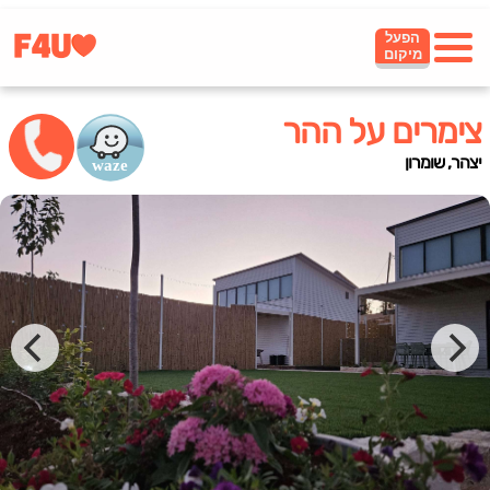
הפעל
מיקום
צימרים על ההר
יצהר, שומרון